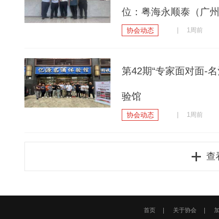
位：粤海永顺泰（广
协会动态
| 1周前
第42期“专家面对面
验馆
协会动态
| 1周前
查
首页
|
关于协会
|