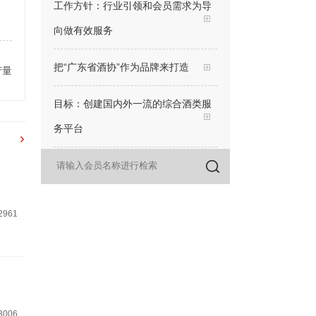
把“广东省酒协”作为品牌来打造
目标：创建国内外一流的综合酒类服
务平台
产量
行动上：9日会员日、19日会长走访
日、29日专家面对面名酒辨识公益交
流日
三感：荣耀感、赋能感（增值感）、
2961
信息感
三个原则：会员能做的，协会不做；
会员想做的协会要全力去做；会员做
不了的，协会要想办法去做
3006